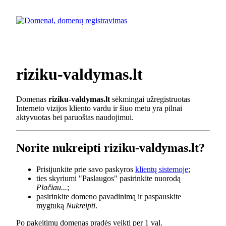
riziku-valdymas.lt
Domenas
riziku-valdymas.lt
sėkmingai užregistruotas
Interneto vizijos kliento vardu ir šiuo metu yra pilnai
aktyvuotas bei paruoštas naudojimui.
Norite nukreipti riziku-valdymas.lt?
Prisijunkite prie savo paskyros
klientų sistemoje
;
ties skyriumi "Paslaugos" pasirinkite nuorodą
Plačiau...
;
pasirinkite domeno pavadinimą ir paspauskite
mygtuką
Nukreipti
.
Po pakeitimų domenas pradės veikti per 1 val.