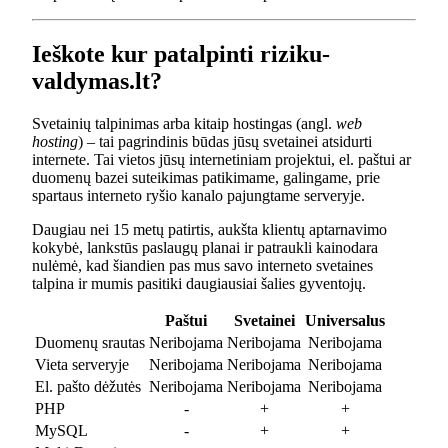
Ieškote kur patalpinti riziku-
valdymas.lt?
Svetainių talpinimas arba kitaip hostingas (angl.
web
hosting
) – tai pagrindinis būdas jūsų svetainei atsidurti
internete. Tai vietos jūsų internetiniam projektui, el. paštui ar
duomenų bazei suteikimas patikimame, galingame, prie
spartaus interneto ryšio kanalo pajungtame serveryje.
Daugiau nei 15 metų patirtis, aukšta klientų aptarnavimo
kokybė, lankstūs paslaugų planai ir patraukli kainodara
nulėmė, kad šiandien pas mus savo interneto svetaines
talpina ir mumis pasitiki daugiausiai šalies gyventojų.
Paštui
Svetainei
Universalus
Duomenų srautas
Neribojama
Neribojama
Neribojama
Vieta serveryje
Neribojama
Neribojama
Neribojama
El. pašto dėžutės
Neribojama
Neribojama
Neribojama
PHP
-
+
+
MySQL
-
+
+