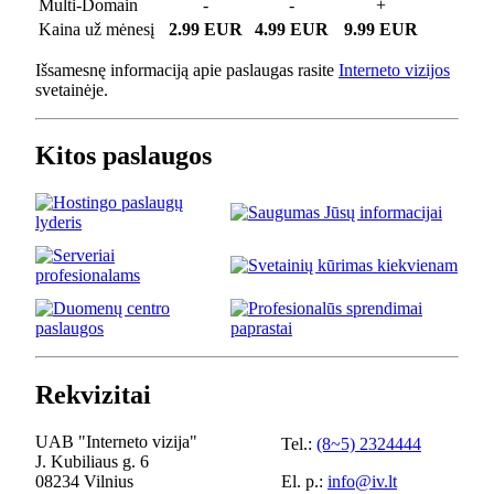
Multi-Domain
-
-
+
Kaina už mėnesį
2.99 EUR
4.99 EUR
9.99 EUR
Išsamesnę informaciją apie paslaugas rasite
Interneto vizijos
svetainėje.
Kitos paslaugos
Rekvizitai
UAB "Interneto vizija"
Tel.:
(8~5) 2324444
J. Kubiliaus g. 6
08234 Vilnius
El. p.:
info@iv.lt