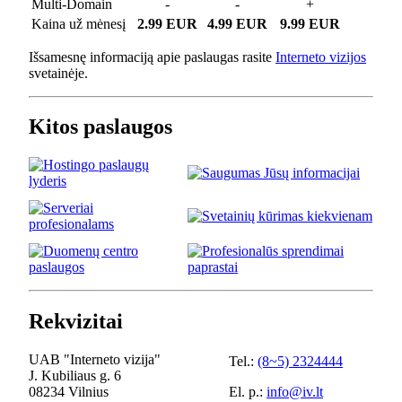
Multi-Domain
-
-
+
Kaina už mėnesį
2.99 EUR
4.99 EUR
9.99 EUR
Išsamesnę informaciją apie paslaugas rasite
Interneto vizijos
svetainėje.
Kitos paslaugos
Rekvizitai
UAB "Interneto vizija"
Tel.:
(8~5) 2324444
J. Kubiliaus g. 6
08234 Vilnius
El. p.:
info@iv.lt