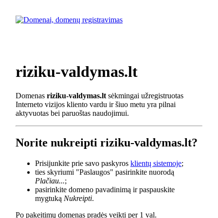
riziku-valdymas.lt
Domenas
riziku-valdymas.lt
sėkmingai užregistruotas
Interneto vizijos kliento vardu ir šiuo metu yra pilnai
aktyvuotas bei paruoštas naudojimui.
Norite nukreipti riziku-valdymas.lt?
Prisijunkite prie savo paskyros
klientų sistemoje
;
ties skyriumi "Paslaugos" pasirinkite nuorodą
Plačiau...
;
pasirinkite domeno pavadinimą ir paspauskite
mygtuką
Nukreipti
.
Po pakeitimų domenas pradės veikti per 1 val.