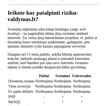
Ieškote kur patalpinti riziku-
valdymas.lt?
Svetainių talpinimas arba kitaip hostingas (angl.
web
hosting
) – tai pagrindinis būdas jūsų svetainei atsidurti
internete. Tai vietos jūsų internetiniam projektui, el. paštui ar
duomenų bazei suteikimas patikimame, galingame, prie
spartaus interneto ryšio kanalo pajungtame serveryje.
Daugiau nei 15 metų patirtis, aukšta klientų aptarnavimo
kokybė, lankstūs paslaugų planai ir patraukli kainodara
nulėmė, kad šiandien pas mus savo interneto svetaines
talpina ir mumis pasitiki daugiausiai šalies gyventojų.
Paštui
Svetainei
Universalus
Duomenų srautas
Neribojama
Neribojama
Neribojama
Vieta serveryje
Neribojama
Neribojama
Neribojama
El. pašto dėžutės
Neribojama
Neribojama
Neribojama
PHP
-
+
+
MySQL
-
+
+