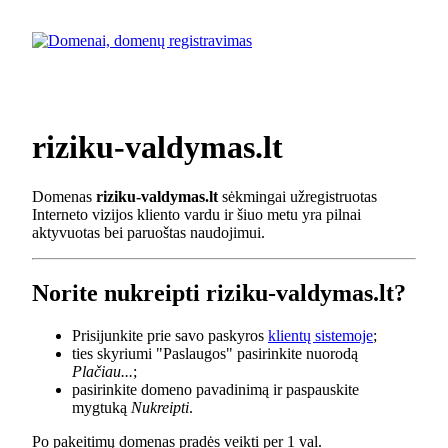
riziku-valdymas.lt
Domenas
riziku-valdymas.lt
sėkmingai užregistruotas
Interneto vizijos kliento vardu ir šiuo metu yra pilnai
aktyvuotas bei paruoštas naudojimui.
Norite nukreipti riziku-valdymas.lt?
Prisijunkite prie savo paskyros
klientų sistemoje
;
ties skyriumi "Paslaugos" pasirinkite nuorodą
Plačiau...
;
pasirinkite domeno pavadinimą ir paspauskite
mygtuką
Nukreipti
.
Po pakeitimų domenas pradės veikti per 1 val.