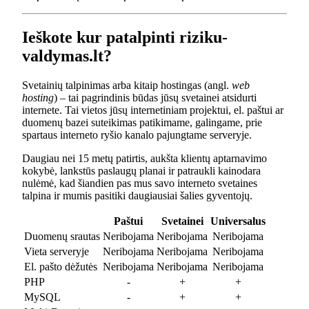
Ieškote kur patalpinti riziku-
valdymas.lt?
Svetainių talpinimas arba kitaip hostingas (angl.
web
hosting
) – tai pagrindinis būdas jūsų svetainei atsidurti
internete. Tai vietos jūsų internetiniam projektui, el. paštui ar
duomenų bazei suteikimas patikimame, galingame, prie
spartaus interneto ryšio kanalo pajungtame serveryje.
Daugiau nei 15 metų patirtis, aukšta klientų aptarnavimo
kokybė, lankstūs paslaugų planai ir patraukli kainodara
nulėmė, kad šiandien pas mus savo interneto svetaines
talpina ir mumis pasitiki daugiausiai šalies gyventojų.
Paštui
Svetainei
Universalus
Duomenų srautas
Neribojama
Neribojama
Neribojama
Vieta serveryje
Neribojama
Neribojama
Neribojama
El. pašto dėžutės
Neribojama
Neribojama
Neribojama
PHP
-
+
+
MySQL
-
+
+