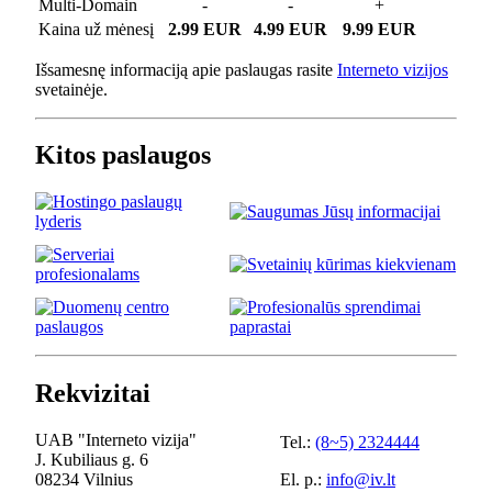
Multi-Domain
-
-
+
Kaina už mėnesį
2.99 EUR
4.99 EUR
9.99 EUR
Išsamesnę informaciją apie paslaugas rasite
Interneto vizijos
svetainėje.
Kitos paslaugos
Rekvizitai
UAB "Interneto vizija"
Tel.:
(8~5) 2324444
J. Kubiliaus g. 6
08234 Vilnius
El. p.:
info@iv.lt