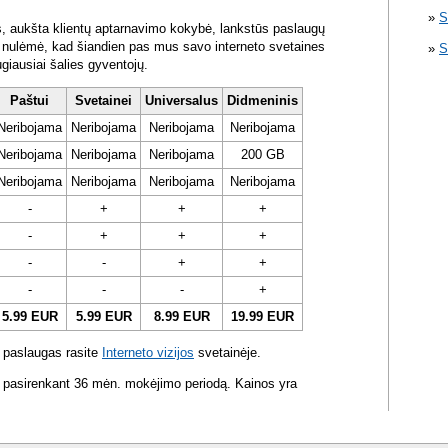
S
s, aukšta klientų aptarnavimo kokybė, lankstūs paslaugų
ra nulėmė, kad šiandien pas mus savo interneto svetaines
S
ugiausiai šalies gyventojų.
Paštui
Svetainei
Universalus
Didmeninis
Neribojama
Neribojama
Neribojama
Neribojama
Neribojama
Neribojama
Neribojama
200 GB
Neribojama
Neribojama
Neribojama
Neribojama
-
+
+
+
-
+
+
+
-
-
+
+
-
-
-
+
5.99 EUR
5.99 EUR
8.99 EUR
19.99 EUR
 paslaugas rasite
Interneto vizijos
svetainėje.
 pasirenkant 36 mėn. mokėjimo periodą. Kainos yra