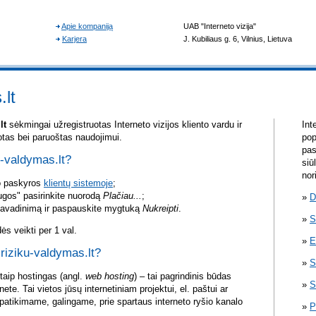
.lt
lt
sėkmingai užregistruotas Interneto vizijos kliento vardu ir
Int
otas bei paruoštas naudojimui.
pop
pas
u-valdymas.lt?
siū
nor
vo paskyros
klientų sistemoje
;
ugos" pasirinkite nuorodą
Plačiau...
;
D
pavadinimą ir paspauskite mygtuką
Nukreipti
.
S
s veikti per 1 val.
E
 riziku-valdymas.lt?
S
itaip hostingas (angl.
web hosting
) – tai pagrindinis būdas
S
rnete. Tai vietos jūsų internetiniam projektui, el. paštui ar
atikimame, galingame, prie spartaus interneto ryšio kanalo
P