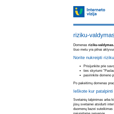
riziku-valdymas
Domenas
riziku-valdymas.
šiuo metu yra pilnai aktyvu
Norite nukreipti rizik
Prisijunkite prie sa
ties skyriumi "Pasla
pasirinkite domeno 
Po pakeitimų domenas pradė
Ieškote kur patalpinti
Svetainių talpinimas arba k
jūsų svetainei atsidurti inte
duomenų bazei suteikimas p
pajungtame serveryje.