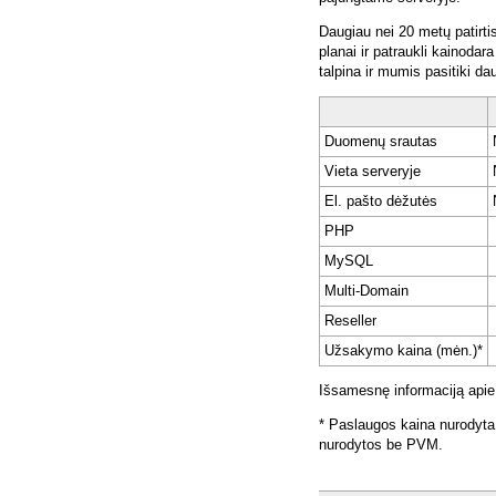
Daugiau nei 20 metų patirti
planai ir patraukli kainoda
talpina ir mumis pasitiki da
Duomenų srautas
Vieta serveryje
El. pašto dėžutės
PHP
MySQL
Multi-Domain
Reseller
Užsakymo kaina (mėn.)*
Išsamesnę informaciją apie
* Paslaugos kaina nurodyta
nurodytos be PVM.