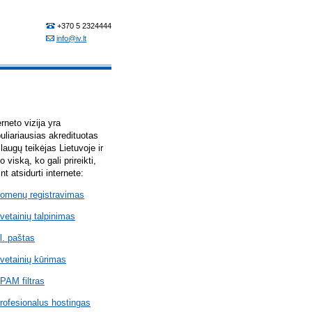
erneto vizija yra
uliariausias akredituotas
laugų teikėjas Lietuvoje ir
lo viską, ko gali prireikti,
int atsidurti internete:
omenų registravimas
vetainių talpinimas
l. paštas
vetainių kūrimas
PAM filtras
rofesionalus hostingas