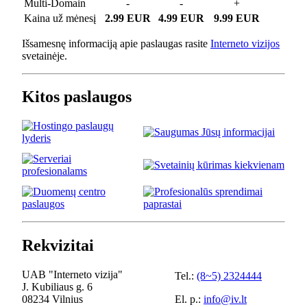
Multi-Domain
-
-
+
Kaina už mėnesį
2.99 EUR
4.99 EUR
9.99 EUR
Išsamesnę informaciją apie paslaugas rasite
Interneto vizijos
svetainėje.
Kitos paslaugos
Rekvizitai
UAB "Interneto vizija"
Tel.:
(8~5) 2324444
J. Kubiliaus g. 6
08234 Vilnius
El. p.:
info@iv.lt