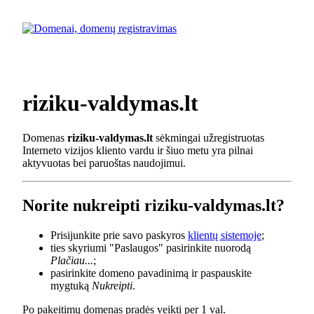
riziku-valdymas.lt
Domenas
riziku-valdymas.lt
sėkmingai užregistruotas
Interneto vizijos kliento vardu ir šiuo metu yra pilnai
aktyvuotas bei paruoštas naudojimui.
Norite nukreipti riziku-valdymas.lt?
Prisijunkite prie savo paskyros
klientų sistemoje
;
ties skyriumi "Paslaugos" pasirinkite nuorodą
Plačiau...
;
pasirinkite domeno pavadinimą ir paspauskite
mygtuką
Nukreipti
.
Po pakeitimų domenas pradės veikti per 1 val.