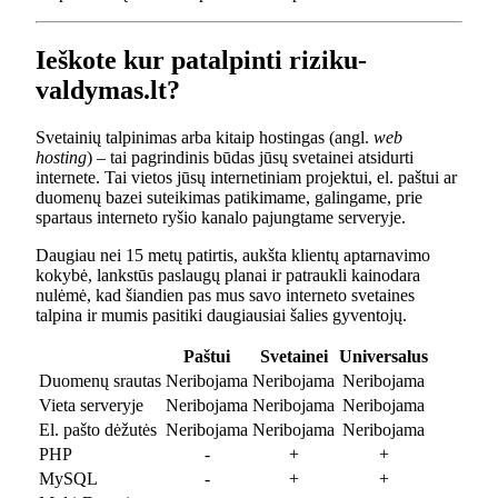
Ieškote kur patalpinti riziku-
valdymas.lt?
Svetainių talpinimas arba kitaip hostingas (angl.
web
hosting
) – tai pagrindinis būdas jūsų svetainei atsidurti
internete. Tai vietos jūsų internetiniam projektui, el. paštui ar
duomenų bazei suteikimas patikimame, galingame, prie
spartaus interneto ryšio kanalo pajungtame serveryje.
Daugiau nei 15 metų patirtis, aukšta klientų aptarnavimo
kokybė, lankstūs paslaugų planai ir patraukli kainodara
nulėmė, kad šiandien pas mus savo interneto svetaines
talpina ir mumis pasitiki daugiausiai šalies gyventojų.
Paštui
Svetainei
Universalus
Duomenų srautas
Neribojama
Neribojama
Neribojama
Vieta serveryje
Neribojama
Neribojama
Neribojama
El. pašto dėžutės
Neribojama
Neribojama
Neribojama
PHP
-
+
+
MySQL
-
+
+