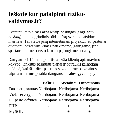
Ieškote kur patalpinti riziku-
valdymas.lt?
Svetainių talpinimas arba kitaip hostingas (angl.
web
hosting
) – tai pagrindinis būdas jūsų svetainei atsidurti
internete. Tai vietos jūsų internetiniam projektui, el. paštui ar
duomenų bazei suteikimas patikimame, galingame, prie
spartaus interneto ryšio kanalo pajungtame serveryje.
Daugiau nei 15 metų patirtis, aukšta klientų aptarnavimo
kokybė, lankstūs paslaugų planai ir patraukli kainodara
nulėmė, kad šiandien pas mus savo interneto svetaines
talpina ir mumis pasitiki daugiausiai šalies gyventojų.
Paštui
Svetainei
Universalus
Duomenų srautas
Neribojama
Neribojama
Neribojama
Vieta serveryje
Neribojama
Neribojama
Neribojama
El. pašto dėžutės
Neribojama
Neribojama
Neribojama
PHP
-
+
+
MySQL
-
+
+