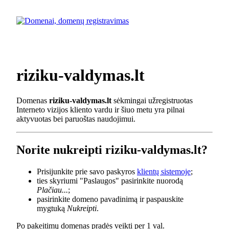
riziku-valdymas.lt
Domenas
riziku-valdymas.lt
sėkmingai užregistruotas
Interneto vizijos kliento vardu ir šiuo metu yra pilnai
aktyvuotas bei paruoštas naudojimui.
Norite nukreipti riziku-valdymas.lt?
Prisijunkite prie savo paskyros
klientų sistemoje
;
ties skyriumi "Paslaugos" pasirinkite nuorodą
Plačiau...
;
pasirinkite domeno pavadinimą ir paspauskite
mygtuką
Nukreipti
.
Po pakeitimų domenas pradės veikti per 1 val.