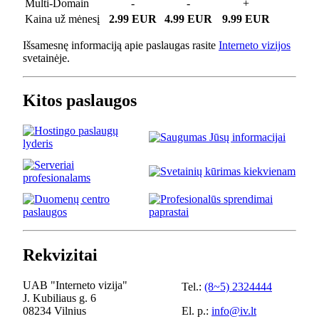
Multi-Domain
-
-
+
Kaina už mėnesį
2.99 EUR
4.99 EUR
9.99 EUR
Išsamesnę informaciją apie paslaugas rasite
Interneto vizijos
svetainėje.
Kitos paslaugos
Rekvizitai
UAB "Interneto vizija"
Tel.:
(8~5) 2324444
J. Kubiliaus g. 6
08234 Vilnius
El. p.:
info@iv.lt