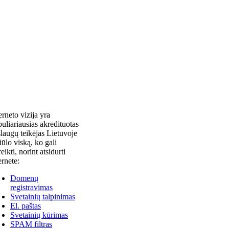
erneto vizija yra
uliariausias akredituotas
laugų teikėjas Lietuvoje
siūlo viską, ko gali
reikti, norint atsidurti
ernete:
Domenų
registravimas
Svetainių talpinimas
El. paštas
Svetainių kūrimas
SPAM filtras