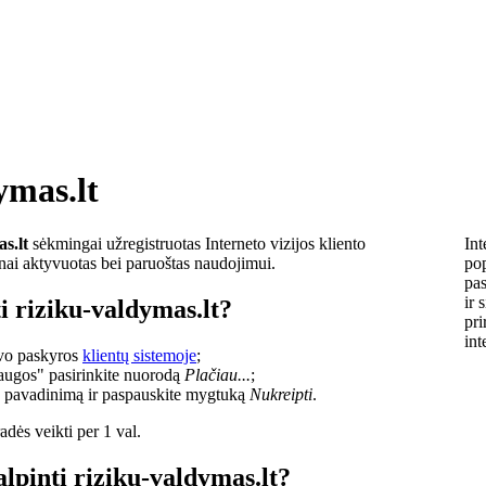
ymas.lt
s.lt
sėkmingai užregistruotas Interneto vizijos kliento
Int
lnai aktyvuotas bei paruoštas naudojimui.
pop
pas
ir 
i riziku-valdymas.lt?
pri
int
savo paskyros
klientų sistemoje
;
laugos" pasirinkite nuorodą
Plačiau...
;
o pavadinimą ir paspauskite mygtuką
Nukreipti
.
dės veikti per 1 val.
alpinti riziku-valdymas.lt?