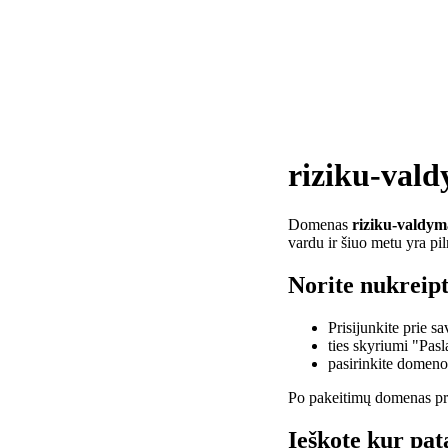
riziku-vald
Domenas
riziku-valdyma
vardu ir šiuo metu yra pi
Norite nukreipt
Prisijunkite prie 
ties skyriumi "Pas
pasirinkite domen
Po pakeitimų domenas pra
Ieškote kur pat