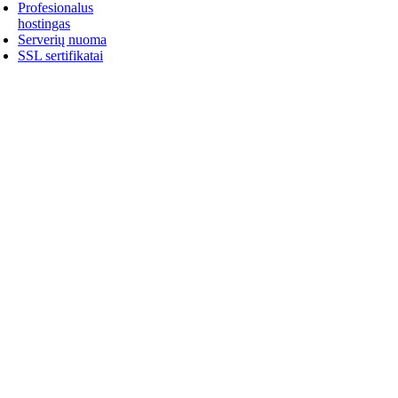
Profesionalus
hostingas
Serverių nuoma
SSL sertifikatai