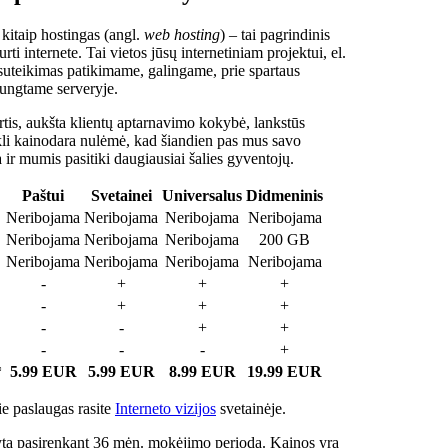
 kitaip hostingas (angl.
web hosting
) – tai pagrindinis
rti internete. Tai vietos jūsų internetiniam projektui, el.
suteikimas patikimame, galingame, prie spartaus
jungtame serveryje.
tis, aukšta klientų aptarnavimo kokybė, lankstūs
ukli kainodara nulėmė, kad šiandien pas mus savo
a ir mumis pasitiki daugiausiai šalies gyventojų.
Paštui
Svetainei
Universalus
Didmeninis
Neribojama
Neribojama
Neribojama
Neribojama
Neribojama
Neribojama
Neribojama
200 GB
Neribojama
Neribojama
Neribojama
Neribojama
-
+
+
+
-
+
+
+
-
-
+
+
-
-
-
+
*
5.99 EUR
5.99 EUR
8.99 EUR
19.99 EUR
e paslaugas rasite
Interneto vizijos
svetainėje.
ta pasirenkant 36 mėn. mokėjimo periodą. Kainos yra