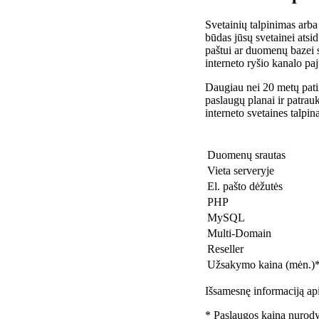
Svetainių talpinimas arba
būdas jūsų svetainei atsidu
paštui ar duomenų bazei 
interneto ryšio kanalo pa
Daugiau nei 20 metų patir
paslaugų planai ir patra
interneto svetaines talpin
Duomenų srautas
Vieta serveryje
El. pašto dėžutės
PHP
MySQL
Multi-Domain
Reseller
Užsakymo kaina (mėn.)
Išsamesnę informaciją api
* Paslaugos kaina nurody