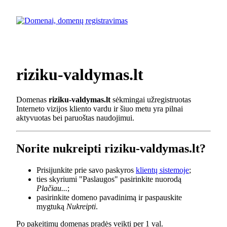
riziku-valdymas.lt
Domenas
riziku-valdymas.lt
sėkmingai užregistruotas
Interneto vizijos kliento vardu ir šiuo metu yra pilnai
aktyvuotas bei paruoštas naudojimui.
Norite nukreipti riziku-valdymas.lt?
Prisijunkite prie savo paskyros
klientų sistemoje
;
ties skyriumi "Paslaugos" pasirinkite nuorodą
Plačiau...
;
pasirinkite domeno pavadinimą ir paspauskite
mygtuką
Nukreipti
.
Po pakeitimų domenas pradės veikti per 1 val.