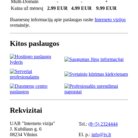
Multi-Domain
-
-
+
Kaina už mėnesį
2.99 EUR
4.99 EUR
9.99 EUR
Išsamesnę informaciją apie paslaugas rasite
Interneto vizijos
svetainėje.
Kitos paslaugos
Rekvizitai
UAB "Interneto vizija"
Tel.:
(8~5) 2324444
J. Kubiliaus g. 6
08234 Vilnius
El. p.:
info@iv.lt