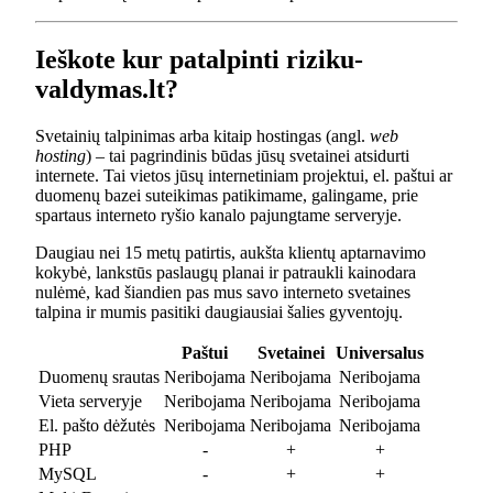
Ieškote kur patalpinti riziku-
valdymas.lt?
Svetainių talpinimas arba kitaip hostingas (angl.
web
hosting
) – tai pagrindinis būdas jūsų svetainei atsidurti
internete. Tai vietos jūsų internetiniam projektui, el. paštui ar
duomenų bazei suteikimas patikimame, galingame, prie
spartaus interneto ryšio kanalo pajungtame serveryje.
Daugiau nei 15 metų patirtis, aukšta klientų aptarnavimo
kokybė, lankstūs paslaugų planai ir patraukli kainodara
nulėmė, kad šiandien pas mus savo interneto svetaines
talpina ir mumis pasitiki daugiausiai šalies gyventojų.
Paštui
Svetainei
Universalus
Duomenų srautas
Neribojama
Neribojama
Neribojama
Vieta serveryje
Neribojama
Neribojama
Neribojama
El. pašto dėžutės
Neribojama
Neribojama
Neribojama
PHP
-
+
+
MySQL
-
+
+